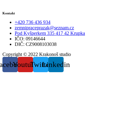
Kontakt
+420 736 436 934
zemnipraceprazak@seznam.cz
Pod Kyšperkem 335 417 42 Krupka
IČO: 09146644
DIČ: CZ9008103038
Copyright © 2022 Krakonoš studio
acebook
Youtube
Twitter
Linkedin